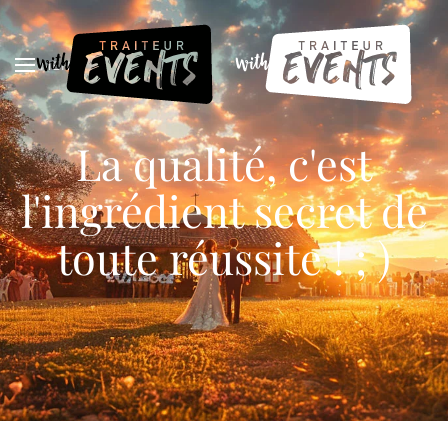
MENU
La qualité, c'est
l'ingrédient secret de
toute réussite !
; )